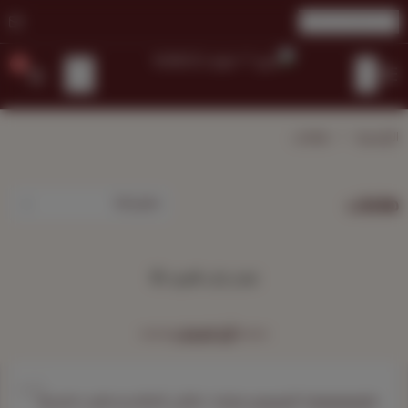
ريال سعودي
0
كنوز ™️ | KUNOZ
الرئيسية
هامات
هامات
تعذر جلب المزيد 😢
آراء العملاء
حلووووووووه كثيييييييييير وجوده. غلطتي المقاسم صغير دمتم بود